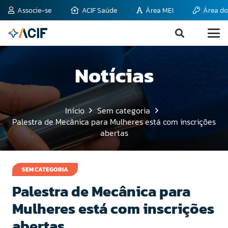
Associe-se
ACIF Saúde
Área MEI
Área do
Notícias
Início
Sem categoria
Palestra de Mecânica para Mulheres está com inscrições
abertas
16 de maio de 2011
SEM CATEGORIA
Palestra de Mecânica para
Mulheres está com inscrições
abertas