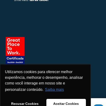
Utilizamos cookies para oferecer melhor
Seja um patrocinador
experiência, melhorar o desempenho, analisar
como você interage em nosso site e
personalizar conteúdo.
Saiba mais
Este site usa cookies para melhorar sua experiência. Se você
Recusar Cookies
Aceitar Cookies