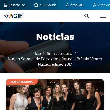
Associe-se
ACIF Saúde
Área MEI
Área do
Notícias
Início
Sem categoria
Núcleo Setorial de Paisagismo fatura o Prêmio Vencer
Núcleo, edição 2017
SEM CATEGORIA