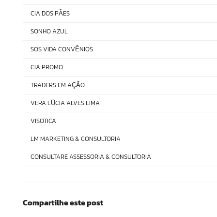
CIA DOS P
ES
Ã
SONHO AZUL
SOS VIDA CONV
NIOS
Ê
CIA PROMO
TRADERS EM A
O
ÇÃ
VERA L
CIA ALVES LIMA
Ú
VISOTICA
LM MARKETING & CONSULTORIA
CONSULTARE ASSESSORIA & CONSULTORIA
Compartilhe este post