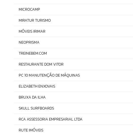
MICROCAMP
MIRATUR TURISMO
M
VEIS IRIMAR
Ó
NEOPRISMA
TREINEBEM.COM
RESTAURANTE DOM VITOR
PC 10 MANUTEN
O DE M
QUINAS
ÇÃ
Á
ELIZABETH ENXOVAIS
BRUXA DA ILHA
SKULL SURFBOARDS
RCA ASSESSORIA EMPRESARIAL LTDA
RUTE IM
VEIS
Ó