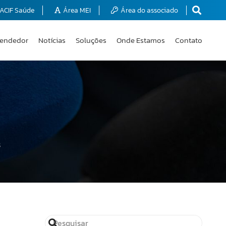
ACIF Saúde
Área MEI
Área do associado
endedor
Notícias
Soluções
Onde Estamos
Contato
8