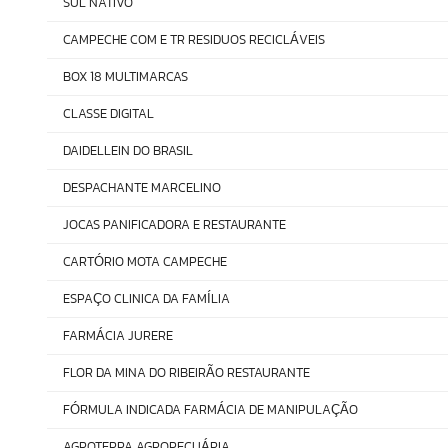
SUL NATIVO
CAMPECHE COM E TR RESIDUOS RECICL
VEIS
Á
BOX 18 MULTIMARCAS
CLASSE DIGITAL
DAIDELLEIN DO BRASIL
DESPACHANTE MARCELINO
JOCAS PANIFICADORA E RESTAURANTE
CART
RIO MOTA CAMPECHE
Ó
ESPA
O CLINICA DA FAM
LIA
Ç
Í
FARM
CIA JURERE
Á
FLOR DA MINA DO RIBEIR
O RESTAURANTE
Ã
F
RMULA INDICADA FARM
CIA DE MANIPULA
O
Ó
Á
ÇÃ
AGROTERRA AGROPECU
RIA
Á