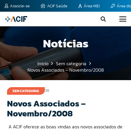
Associe-se
ACIF Saúde
Área MEI
Área do
Notícias
Início
Sem categoria
Novos Associados – Novembro/2008
3 de dezembro de 2008
SEM CATEGORIA
Novos Associados –
Novembro/2008
A ACIF oferece as boas vindas aos novos associados de