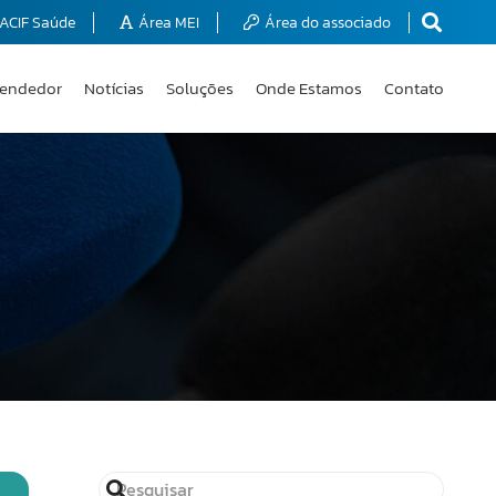
ACIF Saúde
Área MEI
Área do associado
endedor
Notícias
Soluções
Onde Estamos
Contato