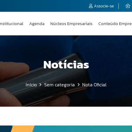
Associe-se
Institucional
Agenda
Núcleos Empresariais
Conteúdo Empre
Notícias
Início
Sem categoria
Nota Oficial