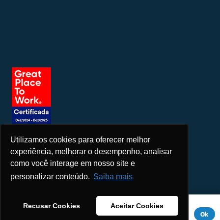
Utilizamos cookies para oferecer melhor
Seja um patrocinador
experiência, melhorar o desempenho, analisar
como você interage em nosso site e
personalizar conteúdo.
Saiba mais
Este site usa cookies para melhorar sua experiência. Se você
Recusar Cookies
Aceitar Cookies
continuar a usar este site, você concorda com ele.
Aviso de
Ok