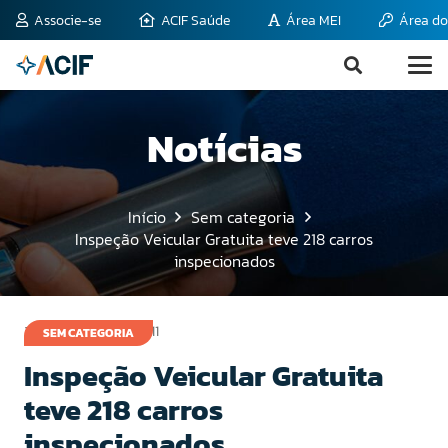
Associe-se
ACIF Saúde
Área MEI
Área do
Notícias
Início
Sem categoria
Inspeção Veicular Gratuita teve 218 carros
inspecionados
21 de setembro de 2011
SEM CATEGORIA
Inspeção Veicular Gratuita
teve 218 carros
inspecionados