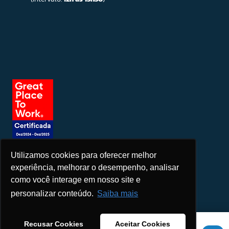
Utilizamos cookies para oferecer melhor
Seja um patrocinador
experiência, melhorar o desempenho, analisar
como você interage em nosso site e
personalizar conteúdo.
Saiba mais
Este site usa cookies para melhorar sua experiência. Se você
Recusar Cookies
Aceitar Cookies