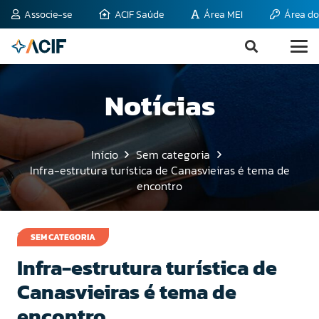
Associe-se
ACIF Saúde
Área MEI
Área do
Notícias
Início
Sem categoria
Infra-estrutura turística de Canasvieiras é tema de
encontro
15 de abril de 2008
SEM CATEGORIA
Infra-estrutura turística de
Canasvieiras é tema de
encontro