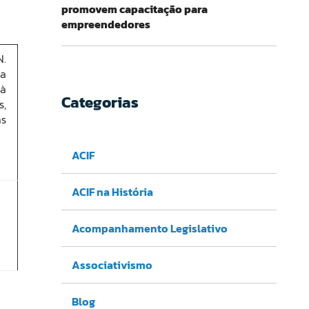
promovem capacitação para
empreendedores
.
ia
 à
Categorias
s,
s
ACIF
ACIF na História
Acompanhamento Legislativo
Associativismo
Blog