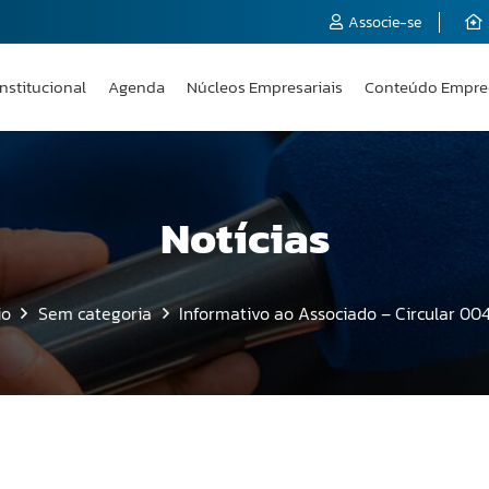
Associe-se
Institucional
Agenda
Núcleos Empresariais
Conteúdo Empre
Notícias
io
Sem categoria
Informativo ao Associado – Circular 00