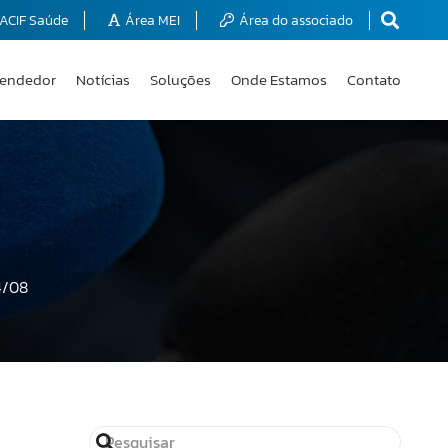
ACIF Saúde
Área MEI
Área do associado
endedor
Notícias
Soluções
Onde Estamos
Contato
4/08