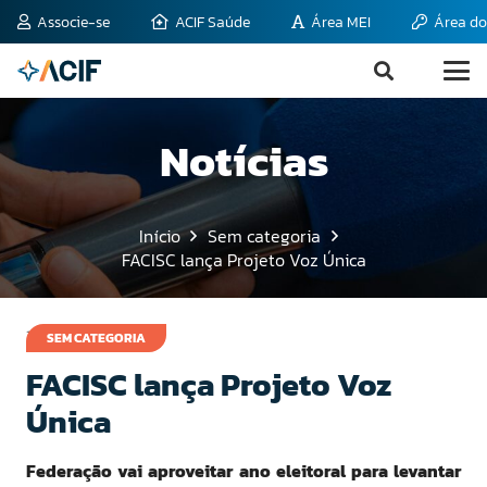
Associe-se
ACIF Saúde
Área MEI
Área do
Notícias
Início
Sem categoria
FACISC lança Projeto Voz Única
18 de maio de 2010
SEM CATEGORIA
FACISC lança Projeto Voz
Única
Federação vai aproveitar ano eleitoral para levantar