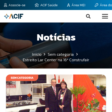
Associe-se
ACIF Saúde
Área MEI
Área do
Notícias
Início
Sem categoria
Estreito Lar Center na 16ª Construfair
SEM CATEGORIA