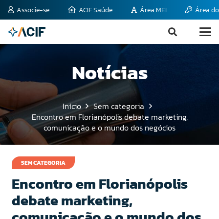
Associe-se
ACIF Saúde
Área MEI
Área do
Notícias
Início
Sem categoria
Encontro em Florianópolis debate marketing,
comunicação e o mundo dos negócios
26 de abril de 2011
SEM CATEGORIA
Encontro em Florianópolis
debate marketing,
comunicação e o mundo dos