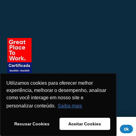
Utilizamos cookies para oferecer melhor
Seja um patrocinador
experiência, melhorar o desempenho, analisar
como você interage em nosso site e
personalizar conteúdo.
Saiba mais
Este site usa cookies para melhorar sua experiência. Se você
Recusar Cookies
Aceitar Cookies
continuar a usar este site, você concorda com ele.
Aviso de
Ok
Privacidade