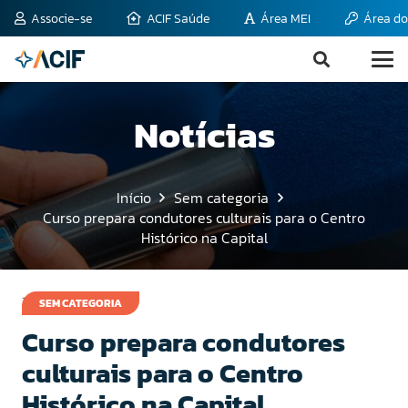
Associe-se
ACIF Saúde
Área MEI
Área do
Notícias
Início
Sem categoria
Curso prepara condutores culturais para o Centro
Histórico na Capital
19 de julho de 2011
SEM CATEGORIA
Curso prepara condutores
culturais para o Centro
Histórico na Capital