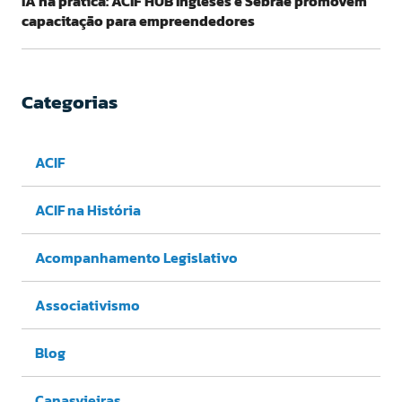
IA na prática: ACIF HUB Ingleses e Sebrae promovem
capacitação para empreendedores
Categorias
ACIF
ACIF na História
Acompanhamento Legislativo
Associativismo
Blog
Canasvieiras