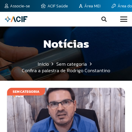
Associe-se
ACIF Saúde
Área MEI
Área do
Notícias
Início
Sem categoria
Confira a palestra de Rodrigo Constantino
SEM CATEGORIA