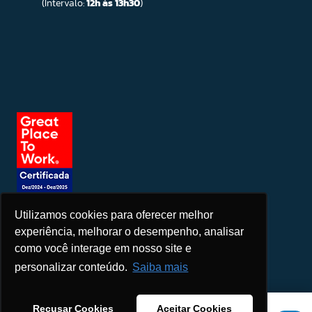
(Intervalo:
12h às 13h30
)
Utilizamos cookies para oferecer melhor
Seja um patrocinador
experiência, melhorar o desempenho, analisar
como você interage em nosso site e
personalizar conteúdo.
Saiba mais
Este site usa cookies para melhorar sua experiência. Se você
Recusar Cookies
Aceitar Cookies