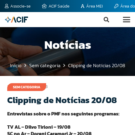
Associe-se
ACIF Saúde
Área MEI
Área do
Notícias
Início
Sem categoria
Clipping de Notícias 20/08
20 de agosto de 2008
SEM CATEGORIA
Clipping de Notícias 20/08
Entrevistas sobre o PMF nos seguintes programas:
TV AL – Dilvo Tirloni – 19/08
SC no Ar – Doreni Caramori Jr – 20/08