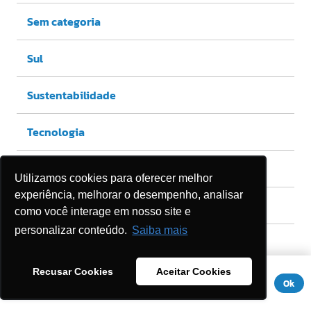
Sem categoria
Sul
Sustentabilidade
Tecnologia
Tecnologia e inovação
Utilizamos cookies para oferecer melhor
experiência, melhorar o desempenho, analisar
Turismo
como você interage em nosso site e
personalizar conteúdo.
Saiba mais
Viva o Norte
Este site usa cookies para melhorar sua experiência. Se você
Recusar Cookies
Aceitar Cookies
continuar a usar este site, você concorda com ele.
Aviso de
Ok
Privacidade