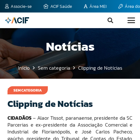
Associe-se
ACIF Saúde
Área MEI
Área do
Notícias
Início
Sem categoria
Clipping de Notícias
14 de maio de 2008
SEM CATEGORIA
Clipping de Notícias
CIDADÃOS
– Alaor Tissot, paranaense, presidente da SC
Parcerias e ex-presidente da Associação Comercial e
Industrial de Florianópolis, e José Carlos Pacheco,
gaúcho, presidente do Tribunal de Contas do Estado,