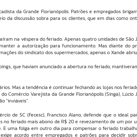
cadista da Grande Florianópolis. Patrões e empregados briga
meio da discussão sobra para os clientes, que em dias como on
saíram na véspera do feriado. Apenas quatro unidades de São 
 manter a autorização para funcionamento. Mas diante do p
rmações do sindicato dos supermercados, apenas o Xande abriu
ings, que haviam anunciado a abertura no feriado, mantivera
rios. Mas a tendência é continuar fechando as lojas nos feriad
o Comércio Varejista da Grande Florianópolis (Singa), Lúcio 
o "inviáveis".
cio de SC (Fecesc), Francisco Alano, defende que o ideal pa
as no feriado mais abono de R$ 20 e revezamento de um por 
e. E uma folga em outro dia para compensar o feriado trabalh
e exige acordo entre empregados e patrões para decidir sob