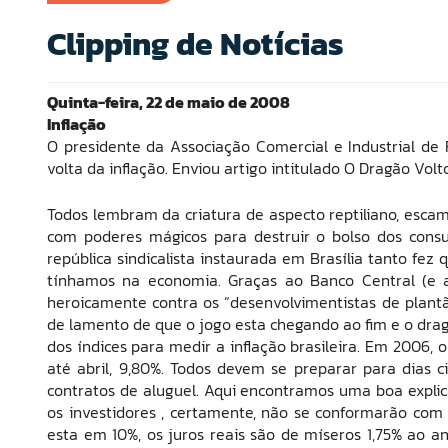
Clipping de Notícias
Quinta-feira, 22 de maio de 2008
Inflação
O presidente da Associação Comercial e Industrial de F
volta da inflação. Enviou artigo intitulado O Dragão Volt
Todos lembram da criatura de aspecto reptiliano, esca
com poderes mágicos para destruir o bolso dos consu
república sindicalista instaurada em Brasília tanto fe
tínhamos na economia. Graças ao Banco Central (e a
heroicamente contra os “desenvolvimentistas de plantã
de lamento de que o jogo esta chegando ao fim e o dra
dos índices para medir a inflação brasileira. Em 2006, 
até abril, 9,80%. Todos devem se preparar para dias ci
contratos de aluguel. Aqui encontramos uma boa explic
os investidores , certamente, não se conformarão com t
esta em 10%, os juros reais são de míseros 1,75% ao an