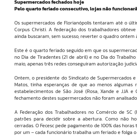
Supermercados fechados hoje
Pelo quarto feriado consecutivo, lojas não funcionar
Os supermercados de Florianópolis tentaram até o últ
Corpus Christi. A federação dos trabalhadores obteve 
ainda buscaram, sem sucesso, reverter o quadro ontem 
Este é o quarto feriado seguido em que os supermercad
no Dia de Tiradentes (21 de abril) e no Dia do Trabalh
maio, apenas três redes conseguiram autorização judicia
Ontem, o presidente do Sindicato de Supermercados e d
Matos, tinha esperanças de que ao menos algumas r
estabelecimentos de São José (Rosa, Xande e JJA e C
fechamento destes supermercados não foram analisados
A Federação dos Trabalhadores no Comércio de SC (F
patrões para decidir sobre a abertura. Como não h
cerradas. O Fecesc pede pagamento de 100% das horas 
por um – cada funcionário trabalha um feriado e folga o