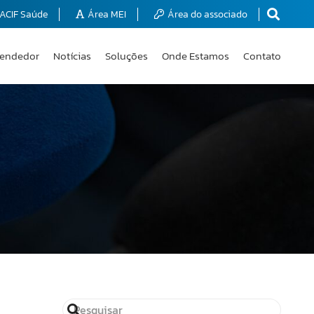
ACIF Saúde
Área MEI
Área do associado
endedor
Notícias
Soluções
Onde Estamos
Contato