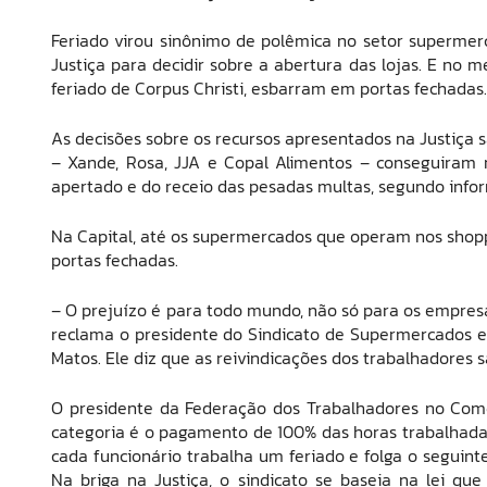
Feriado virou sinônimo de polêmica no setor supermer
Justiça para decidir sobre a abertura das lojas. E no 
feriado de Corpus Christi, esbarram em portas fechadas.
As decisões sobre os recursos apresentados na Justiça 
– Xande, Rosa, JJA e Copal Alimentos – conseguiram
apertado e do receio das pesadas multas, segundo info
Na Capital, até os supermercados que operam nos shopp
portas fechadas.
– O prejuízo é para todo mundo, não só para os empresá
reclama o presidente do Sindicato de Supermercados e d
Matos. Ele diz que as reivindicações dos trabalhadores sã
O presidente da Federação dos Trabalhadores no Comér
categoria é o pagamento de 100% das horas trabalhad
cada funcionário trabalha um feriado e folga o seguint
Na briga na Justiça, o sindicato se baseia na lei qu