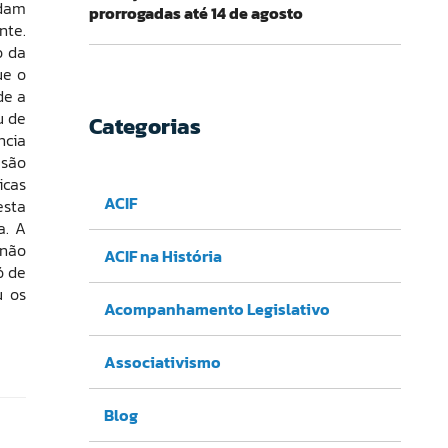
adam
prorrogadas até 14 de agosto
nte.
o da
ue o
de a
u de
Categorias
ncia
 são
icas
ACIF
esta
a. A
 não
ACIF na História
ó de
u os
Acompanhamento Legislativo
Associativismo
Blog