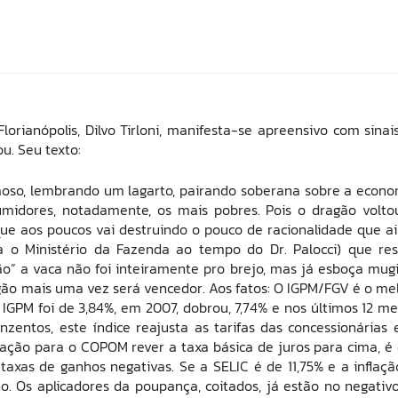
lorianópolis, Dilvo Tirloni, manifesta-se apreensivo com sinai
ou. Seu texto:
moso, lembrando um lagarto, pairando soberana sobre a econo
midores, notadamente, os mais pobres. Pois o dragão volto
z que aos poucos vai destruindo o pouco de racionalidade que a
 o Ministério da Fazenda ao tempo do Dr. Palocci) que res
o” a vaca não foi inteiramente pro brejo, mas já esboça mug
gão mais uma vez será vencedor. Aos fatos: O IGPM/FGV é o me
o IGPM foi de 3,84%, em 2007, dobrou, 7,74% e nos últimos 12 me
nzentos, este índice reajusta as tarifas das concessionárias 
ação para o COPOM rever a taxa básica de juros para cima, é
axas de ganhos negativas. Se a SELIC é de 11,75% e a inflaçã
o. Os aplicadores da poupança, coitados, já estão no negativ