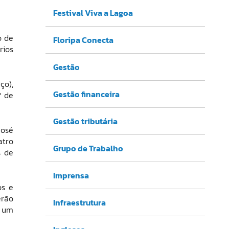
Festival Viva a Lagoa
o de
Floripa Conecta
rios
Gestão
ço),
Gestão financeira
º de
Gestão tributária
José
atro
Grupo de Trabalho
s de
Imprensa
os e
erão
Infraestrutura
e um