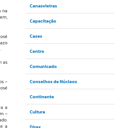
Canasvieiras
m na
tem,
Capacitação
Cases
José
razo
.
Centro
m as
Comunicado
Conselhos de Núcleos
os –
José
Continente
ra a
Cultura
um –
ado.
re a
Direx