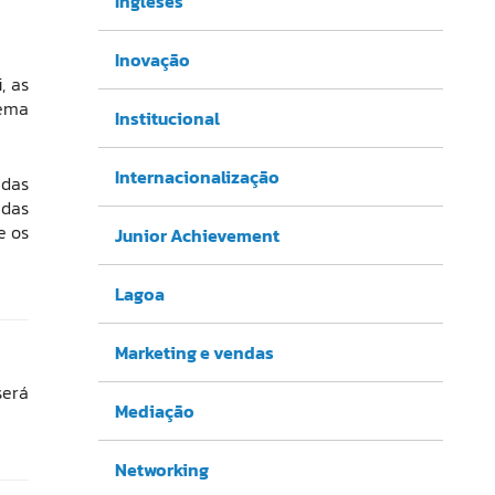
Ingleses
Inovação
, as
nema
Institucional
Internacionalização
 das
 das
e os
Junior Achievement
Lagoa
Marketing e vendas
será
Mediação
Networking