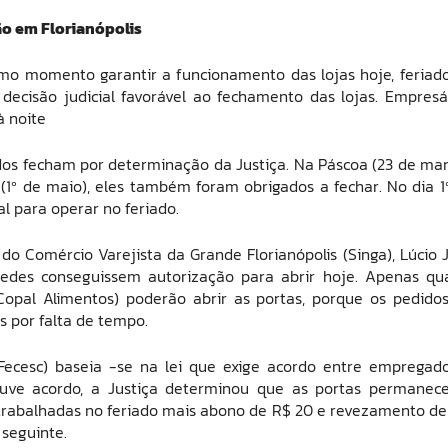
ão em Florianópolis
imo momento garantir a funcionamento das lojas hoje, feriad
decisão judicial favorável ao fechamento das lojas. Empresá
à noite
os fecham por determinação da Justiça. Na Páscoa (23 de mar
o (1º de maio), eles também foram obrigados a fechar. No dia 1
l para operar no feriado.
o Comércio Varejista da Grande Florianópolis (Singa), Lúcio 
edes conseguissem autorização para abrir hoje. Apenas qu
opal Alimentos) poderão abrir as portas, porque os pedido
 por falta de tempo.
ecesc) baseia -se na lei que exige acordo entre empregad
ouve acordo, a Justiça determinou que as portas permanec
trabalhadas no feriado mais abono de R$ 20 e revezamento d
 seguinte.