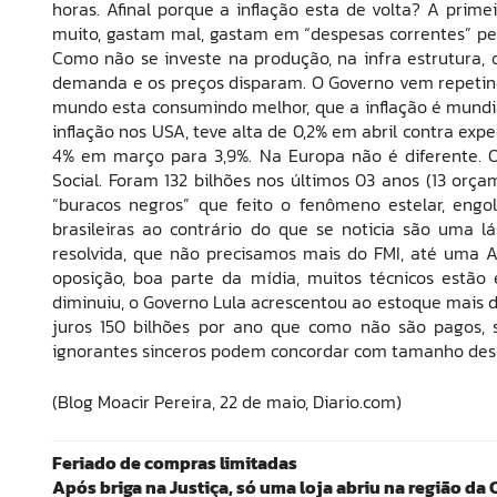
horas. Afinal porque a inflação esta de volta? A prime
muito, gastam mal, gastam em “despesas correntes” pess
Como não se investe na produção, na infra estrutura, 
demanda e os preços disparam. O Governo vem repetind
mundo esta consumindo melhor, que a inflação é mundia
inflação nos USA, teve alta de 0,2% em abril contra ex
4% em março para 3,9%. Na Europa não é diferente. Out
Social. Foram 132 bilhões nos últimos 03 anos (13 or
“buracos negros” que feito o fenômeno estelar, engo
brasileiras ao contrário do que se noticia são uma l
resolvida, que não precisamos mais do FMI, até uma A
oposição, boa parte da mídia, muitos técnicos estã
diminuiu, o Governo Lula acrescentou ao estoque mais d
juros 150 bilhões por ano que como não são pagos, s
ignorantes sinceros podem concordar com tamanho des
(Blog Moacir Pereira, 22 de maio, Diario.com)
Feriado de compras limitadas
Após briga na Justiça, só uma loja abriu na região da 