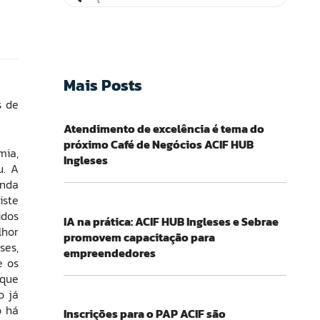
Mais Posts
s de
Atendimento de excelência é tema do
próximo Café de Negócios ACIF HUB
mia,
Ingleses
u. A
inda
iste
idos
IA na prática: ACIF HUB Ingleses e Sebrae
lhor
promovem capacitação para
ses,
empreendedores
e os
 que
o já
o há
Inscrições para o PAP ACIF são