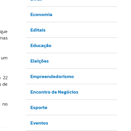
.
Economia
Editais
 que
emas
Educação
e um
Eleições
Empreendedorismo
u 22
s de
Encontro de Negócios
e no
Esporte
Eventos