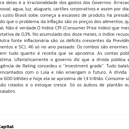
ira delas é a irracionalidade dos gastos dos Governos. Arrec
oal, agua, luz, alugueis, cartões corporativos e assim por dia
o custo Brasil sobe, começa a escassez de produto, há pressã
o que o problema da inflação são os preços dos alimentos, q
l. Não é verdade.O índice CPI (Consumer Price Index) que me
pectativa de 0,3%. No acumulado dos doze meses, o índice recuo
ra fonte inflacionária são os déficits crescentes da Previdê
çamentos e SC), 46 só no ano passado. Os rombos são enormes
lem tudo quanto é receita que se aproxima. As contas públ
ástima. Ufanisticamente o governo diz que a dívida pública 
gência de Rating concedeu o “investment grade”. Tudo balel
o encantados com o Lula e não enxergam o futuro. A dívida
e 600 bilhões e hoje ela se aproxima de 1,4 trilhão. Consome s
ão rolados e o estoque cresce. Só os áulicos de plantão o
calabro.
Capital