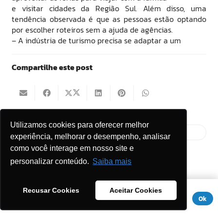
e visitar cidades da Região Sul. Além disso, uma
tendência observada é que as pessoas estão optando
por escolher roteiros sem a ajuda de agências.
– A indústria de turismo precisa se adaptar a um
Compartilhe este post
Utilizamos cookies para oferecer melhor
experiência, melhorar o desempenho, analisar
como você interage em nosso site e
personalizar conteúdo.
Saiba mais
Mais Posts
Este site usa cookies para melhorar sua experiência. Se você
Recusar Cookies
Aceitar Cookies
Circuito Floripa em Pauta promove debate sobre
continuar a usar este site, você concorda com ele.
Aviso de
Ok
ocupação e sustentabilidade em Florianópolis
Privacidade