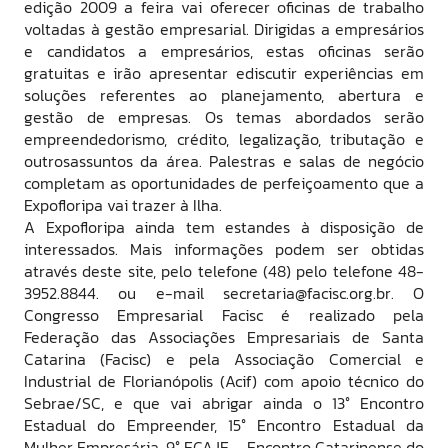
edição 2009 a feira vai oferecer oficinas de trabalho
voltadas à gestão empresarial. Dirigidas a empresários
e candidatos a empresários, estas oficinas serão
gratuitas e irão apresentar ediscutir experiências em
soluções referentes ao planejamento, abertura e
gestão de empresas. Os temas abordados serão
empreendedorismo, crédito, legalização, tributação e
outrosassuntos da área. Palestras e salas de negócio
completam as oportunidades de perfeiçoamento que a
Expofloripa vai trazer à Ilha.
A Expofloripa ainda tem estandes à disposição de
interessados. Mais informações podem ser obtidas
através deste site, pelo telefone (48) pelo telefone 48-
3952.8844. ou e-mail secretaria@facisc.org.br. O
Congresso Empresarial Facisc é realizado pela
Federação das Associações Empresariais de Santa
Catarina (Facisc) e pela Associação Comercial e
Industrial de Florianópolis (Acif) com apoio técnico do
Sebrae/SC, e que vai abrigar ainda o 13° Encontro
Estadual do Empreender, 15° Encontro Estadual da
Mulher Empresária, 9° ECAJE – Encontro Catarinense do