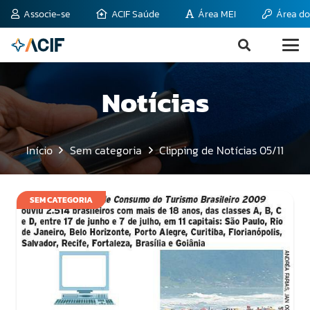
Associe-se
ACIF Saúde
Área MEI
Área do
Notícias
Início
Sem categoria
Clipping de Notícias 05/11
SEM CATEGORIA