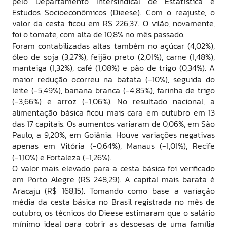
pelo Departamento Intersindical de Estatística e
Estudos Socioeconômicos (Dieese). Com o reajuste, o
valor da cesta ficou em R$ 226,37. O vilão, novamente,
foi o tomate, com alta de 10,8% no mês passado.
Foram contabilizadas altas também no açúcar (4,02%),
óleo de soja (3,27%), feijão preto (2,01%), carne (1,48%),
manteiga (1,32%), café (1,08%) e pão de trigo (0,34%). A
maior redução ocorreu na batata (-10%), seguida do
leite (-5,49%), banana branca (-4,85%), farinha de trigo
(-3,66%) e arroz (-1,06%). No resultado nacional, a
alimentação básica ficou mais cara em outubro em 13
das 17 capitais. Os aumentos variaram de 0,06%, em São
Paulo, a 9,20%, em Goiânia. Houve variações negativas
apenas em Vitória (-0,64%), Manaus (-1,01%), Recife
(-1,10%) e Fortaleza (-1,26%).
O valor mais elevado para a cesta básica foi verificado
em Porto Alegre (R$ 248,29). A capital mais barata é
Aracaju (R$ 168,15). Tomando como base a variação
média da cesta básica no Brasil registrada no mês de
outubro, os técnicos do Dieese estimaram que o salário
mínimo ideal para cobrir as despesas de uma família