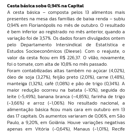
Cesta básica sobe 0,94% na Capital
A cesta básica – composta pelos 13 alimentos mais
presentes na mesa das famílias de baixa renda – subiu
0,94% em Florianópolis no mês de outubro. O resultado
é bem inferior ao registrado no mês anterior, quando a
variação foi de 3,57%. Os dados foram divulgados ontem
pelo Departamento Intersindical de Estatística e
Estudos Socioeconômicos (Dieese). Com o reajuste, o
valor da cesta ficou em R$ 226,37. O vilão, novamente,
foi o tomate, com alta de 10,8% no mês passado.
Foram contabilizadas altas também no açúcar (4,02%),
óleo de soja (3,27%), feijão preto (2,01%), carne (1,48%),
manteiga (1,32%), café (1,08%) e pão de trigo (0,34%). A
maior redução ocorreu na batata (-10%), seguida do
leite (-5,49%), banana branca (-4,85%), farinha de trigo
(-3,66%) e arroz (-1,06%). No resultado nacional, a
alimentação básica ficou mais cara em outubro em 13
das 17 capitais. Os aumentos variaram de 0,06%, em São
Paulo, a 9,20%, em Goiânia. Houve variações negativas
apenas em Vitória (-0,64%), Manaus (-1,01%), Recife