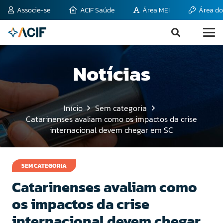
Associe-se
ACIF Saúde
Área MEI
Área do
Notícias
Início
Sem categoria
Catarinenses avaliam como os impactos da crise
internacional devem chegar em SC
16 de agosto de 2011
SEM CATEGORIA
Catarinenses avaliam como
os impactos da crise
internacional devem chegar