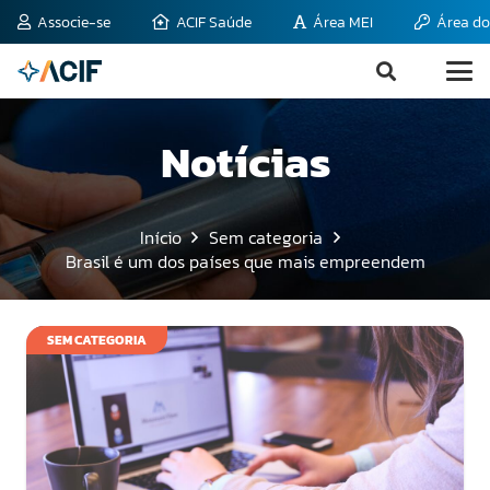
Associe-se
ACIF Saúde
Área MEI
Área do
Notícias
Início
Sem categoria
Brasil é um dos países que mais empreendem
SEM CATEGORIA