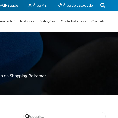
ACIF Saúde
Área MEI
Área do associado
endedor
Notícias
Soluções
Onde Estamos
Contato
ão no Shopping Beiramar