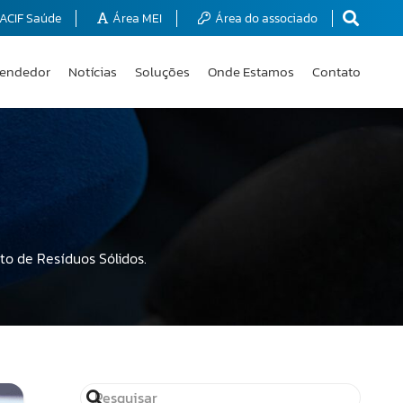
ACIF Saúde
Área MEI
Área do associado
endedor
Notícias
Soluções
Onde Estamos
Contato
to de Resíduos Sólidos.