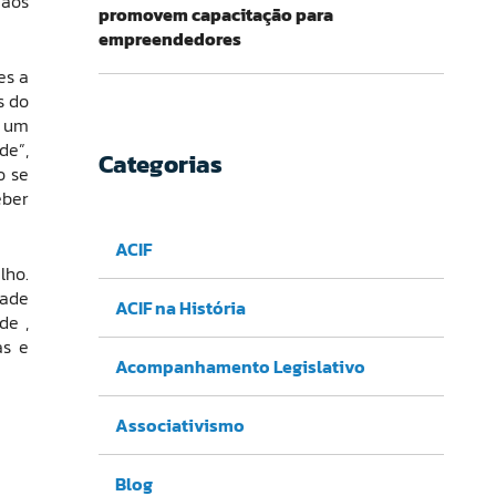
 aos
promovem capacitação para
empreendedores
es a
s do
, um
de”,
Categorias
o se
eber
ACIF
lho.
dade
ACIF na História
de ,
as e
Acompanhamento Legislativo
Associativismo
Blog