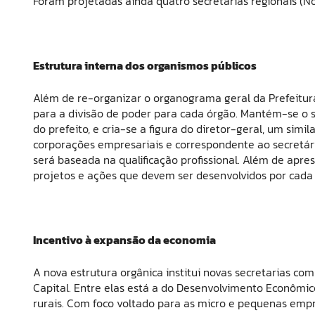
Foram projetadas ainda quatro secretarias regionais (Nor
Estrutura interna dos organismos públicos
Além de re-organizar o organograma geral da Prefeit
para a divisão de poder para cada órgão. Mantém-se o sec
do prefeito, e cria-se a figura do diretor-geral, um simi
corporações empresariais e correspondente ao secretário
será baseada na qualificação profissional. Além de apr
projetos e ações que devem ser desenvolvidos por cada 
Incentivo à expansão da economia
A nova estrutura orgânica institui novas secretarias c
Capital. Entre elas está a do Desenvolvimento Econômico
rurais. Com foco voltado para as micro e pequenas empr