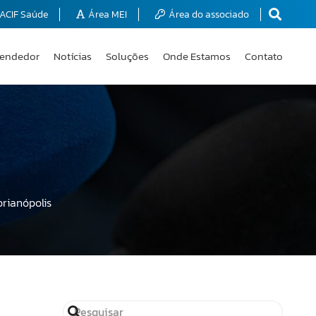
ACIF Saúde
Área MEI
Área do associado
endedor
Notícias
Soluções
Onde Estamos
Contato
orianópolis