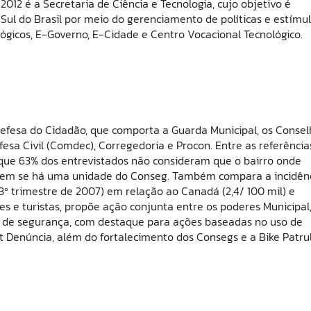
12 é a Secretaria de Ciência e Tecnologia, cujo objetivo é
Sul do Brasil por meio do gerenciamento de políticas e estímu
lógicos, E-Governo, E-Cidade e Centro Vocacional Tecnológico.
 Defesa do Cidadão, que comporta a Guarda Municipal, os Conse
sa Civil (Comdec), Corregedoria e Procon. Entre as referência
 que 63% dos entrevistados não consideram que o bairro onde
abem se há uma unidade do Conseg. Também compara a incidên
 3º trimestre de 2007) em relação ao Canadá (2,4/ 100 mil) e
s e turistas, propõe ação conjunta entre os poderes Municipal
l de segurança, com destaque para ações baseadas no uso de
et Denúncia, além do fortalecimento dos Consegs e a Bike Patru