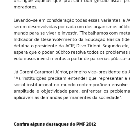
distingue aquelas que praticam boa gestão fiscal, 
moradores.
Levando-se em consideração todas essas variantes, a AC
serem desenvolvidas por cada um dos organismos público
mundo para se viver e investir. “Trabalhamos com met
Indicador de Desenvolvimento da Educação Básica (Ide
detalha o presidente da ACIF, Dilvo Tirloni. Segundo el
espera que o poder público resolva todos os problemas
volumosos investimentos a partir de parcerias público-pr
Já Doreni Caramori Júnior, primeiro vice-presidente da A
“As instituições precisam entender que representar a so
social institucional no mundo contemporâneo envolve t
amplitude e objetividade para, enfrentar os problema
aplicáveis às demandas permanentes da sociedade”.
Confira alguns destaques do PMF 2012