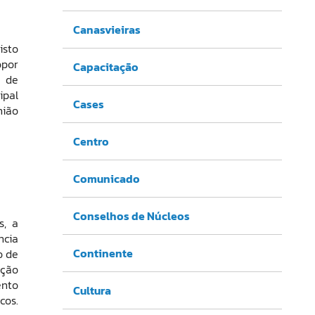
Canasvieiras
isto
opor
Capacitação
m de
ipal
Cases
nião
Centro
Comunicado
Conselhos de Núcleos
s, a
ncia
Continente
o de
ação
ento
Cultura
cos.