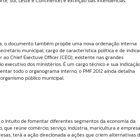
te, Sul, Leste e Continente) e extinção das intendências.
ura, o documento também propõe uma nova ordenação interna
retário municipal, cargo de característica política e de indic
lar ao Chief Exectuve Officer (CEO), existente nas grandes
 executivo dos ministérios. É um cargo técnico e sua indicaçã
esentar todo o organograma interno, o PMF 2012 ainda detalha
organismo público municipal.
om o intuito de fomentar diferentes segmentos da economia da
, que reúne comércio, serviço, indústria, maricultura e empres
esas, terá a ação direcionada a ações que criem alternativas 