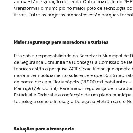
autogestão e geração de renda. Outra novidade do PMF 20
transformar o município no maior pólo de tecnologia do 
fiscais. Entre os projetos propostos estão parques tecno
Maior segurança para moradores e turistas
Fica sob a responsabilidade da Secretaria Municipal de
de Segurança Comunitária (Consegs), a Comissão de Defe
teóricas estão a pesquisa ACIF/Esag Júnior, que aponta
moram tem policiamento suficiente e que 56,3% não s
de homicídios em Florianópolis (18/100 mil habitantes –
Maringá (7,9/100 mil). Para maior segurança de moradore
Estadual e Federal e a confecção de um plano municipa
tecnologia como o Infoseg, a Delegacia Eletrônica e o N
Soluções para o transporte