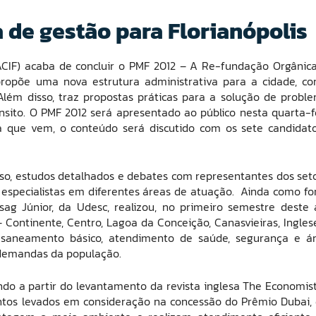
 de gestão para Florianópolis
(ACIF) acaba de concluir o PMF 2012 – A Re-fundação Orgânic
propõe uma nova estrutura administrativa para a cidade, c
 Além disso, traz propostas práticas para a solução de probl
nsito. O PMF 2012 será apresentado ao público nesta quarta-f
na que vem, o conteúdo será discutido com os sete candidat
nso, estudos detalhados e debates com representantes dos set
 especialistas em diferentes áreas de atuação. Ainda como f
sag Júnior, da Udesc, realizou, no primeiro semestre deste 
– Continente, Centro, Lagoa da Conceição, Canasvieiras, Ingles
, saneamento básico, atendimento de saúde, segurança e á
s demandas da população.
o a partir do levantamento da revista inglesa The Economist
ntos levados em consideração na concessão do Prêmio Dubai,