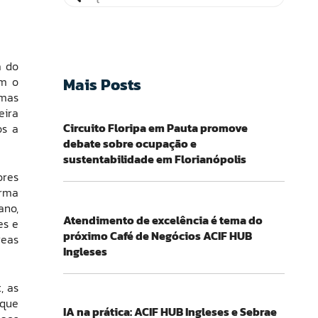
a do
Mais Posts
om o
emas
eira
Circuito Floripa em Pauta promove
os a
debate sobre ocupação e
sustentabilidade em Florianópolis
ores
orma
ano,
Atendimento de excelência é tema do
es e
próximo Café de Negócios ACIF HUB
reas
Ingleses
, as
 que
IA na prática: ACIF HUB Ingleses e Sebrae