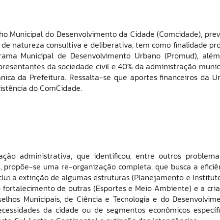
ho Municipal do Desenvolvimento da Cidade (Comcidade), prev
 de natureza consultiva e deliberativa, tem como finalidade pr
grama Municipal de Desenvolvimento Urbano (Promud), alé
esentantes da sociedade civil e 40% da administração munic
nica da Prefeitura. Ressalta-se que aportes financeiros da U
xistência do ComCidade.
ção administrativa, que identificou, entre outros problema
, propõe-se uma re-organização completa, que busca a eficiê
ui a extinção de algumas estruturas (Planejamento e Institut
o fortalecimento de outras (Esportes e Meio Ambiente) e a cri
nselhos Municipais, de Ciência e Tecnologia e do Desenvolvim
ecessidades da cidade ou de segmentos econômicos específi