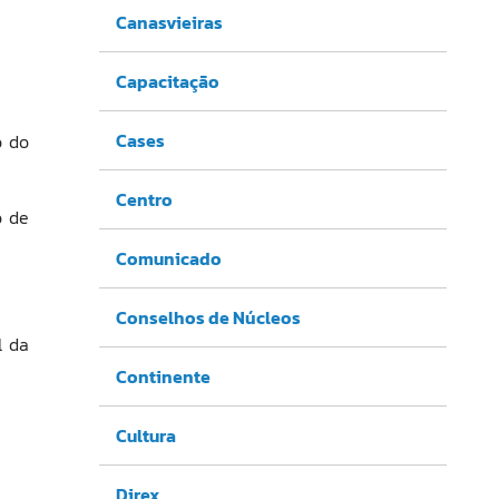
Canasvieiras
Capacitação
Cases
o do
Centro
o de
Comunicado
Conselhos de Núcleos
l da
Continente
Cultura
Direx