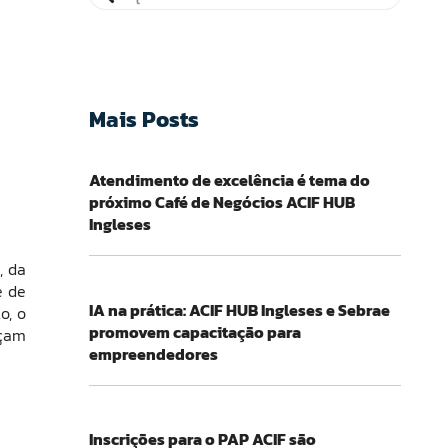
Mais Posts
Atendimento de excelência é tema do
próximo Café de Negócios ACIF HUB
Ingleses
, da
e de
IA na prática: ACIF HUB Ingleses e Sebrae
o, o
promovem capacitação para
eçam
empreendedores
Inscrições para o PAP ACIF são