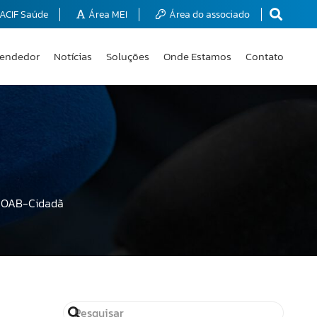
ACIF Saúde
Área MEI
Área do associado
endedor
Notícias
Soluções
Onde Estamos
Contato
e OAB-Cidadã