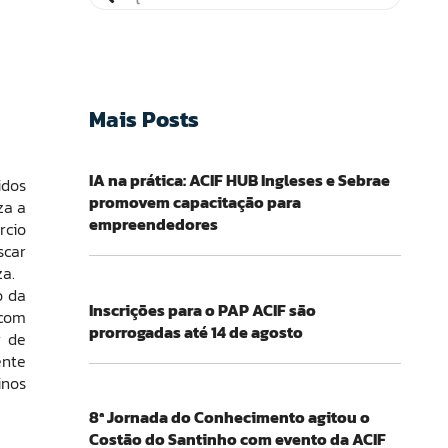
Mais Posts
IA na prática: ACIF HUB Ingleses e Sebrae
idos
promovem capacitação para
za a
empreendedores
rcio
scar
za.
o da
Inscrições para o PAP ACIF são
 com
prorrogadas até 14 de agosto
r de
ente
inos
8ª Jornada do Conhecimento agitou o
Costão do Santinho com evento da ACIF