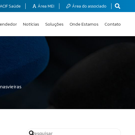
ACIF Saúde
Área MEI
Área do associado
endedor
Notícias
Soluções
Onde Estamos
Contato
nasvieiras