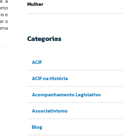
 e a
Mulher
como
is e
ar o
 uma
Categorias
ACIF
ACIF na História
Acompanhamento Legislativo
Associativismo
Blog