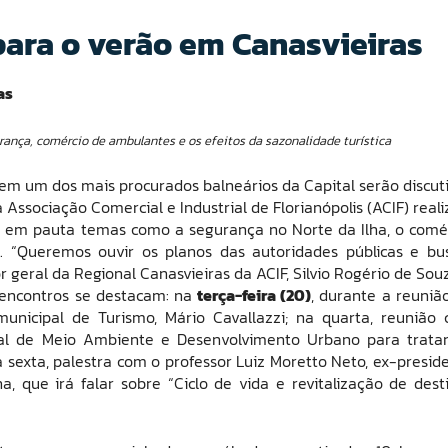
para o verão em Canasvieiras
as
nça, comércio de ambulantes e os efeitos da sazonalidade turística
m um dos mais procurados balneários da Capital serão discut
ssociação Comercial e Industrial de Florianópolis (ACIF) reali
o em pauta temas como a segurança no Norte da Ilha, o comé
a. “Queremos ouvir os planos das autoridades públicas e bu
r geral da Regional Canasvieiras da ACIF, Silvio Rogério de Sou
 encontros se destacam: na
terça-feira (20)
, durante a reuniã
 municipal de Turismo, Mário Cavallazzi; na quarta, reunião
cipal de Meio Ambiente e Desenvolvimento Urbano para trata
sexta, palestra com o professor Luiz Moretto Neto, ex-presid
que irá falar sobre “Ciclo de vida e revitalização de dest