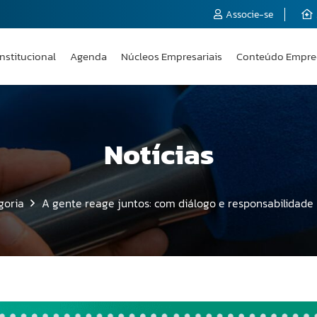
Associe-se
Institucional
Agenda
Núcleos Empresariais
Conteúdo Empre
Notícias
goria
A gente reage juntos: com diálogo e responsabilidade