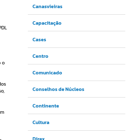
Canasvieiras
Capacitação
(PDL
Cases
Centro
 o
Comunicado
dos
Conselhos de Núcleos
o,
Continente
ém
Cultura
Direx
s