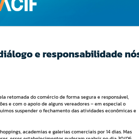
diálogo e responsabilidade nó
pela retomada do comércio de forma segura e responsável,
ões e com o apoio de alguns vereadores – em especial o
guimos suspender o fechamento das atividades econômicas e
hoppings, academias e galerias comerciais por 14 dias. Mas
res, esses estabelecimentos puderam reabrir no dia 30/06.