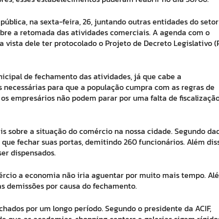
ública, na sexta-feira, 26, juntando outras entidades do setor
bre a retomada das atividades comerciais. A agenda com o
 vista dele ter protocolado o Projeto de Decreto Legislativo 
nicipal de fechamento das atividades, já que cabe a
ias necessárias para que a população cumpra com as regras de
os empresários não podem parar por uma falta de fiscalização
is sobre a situação do comércio na nossa cidade. Segundo da
m que fechar suas portas, demitindo 260 funcionários. Além diss
ser dispensados.
rcio a economia não iria aguentar por muito mais tempo. Al
as demissões por causa do fechamento.
echados por um longo período. Segundo o presidente da ACIF,
sde que as academias, shopping centers e galerias sigam rígido