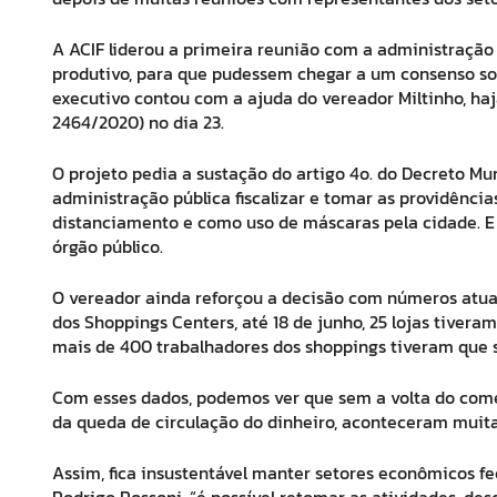
A ACIF liderou a primeira reunião com a administração p
produtivo, para que pudessem chegar a um consenso so
executivo contou com a ajuda do vereador Miltinho, haja
2464/2020) no dia 23.
O projeto pedia a sustação do artigo 4o. do Decreto Mu
administração pública fiscalizar e tomar as providênc
distanciamento e como uso de máscaras pela cidade. E 
órgão público.
O vereador ainda reforçou a decisão com números atua
dos Shoppings Centers, até 18 de junho, 25 lojas tivera
mais de 400 trabalhadores dos shoppings tiveram que 
Com esses dados, podemos ver que sem a volta do comé
da queda de circulação do dinheiro, aconteceram muit
Assim, fica insustentável manter setores econômicos f
Rodrigo Rossoni, “é possível retomar as atividades, de