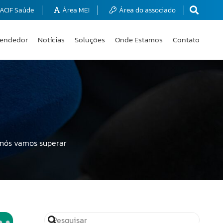
ACIF Saúde
Área MEI
Área do associado
endedor
Notícias
Soluções
Onde Estamos
Contato
 nós vamos superar