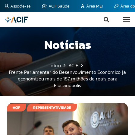
Associe-se
ACIF Saúde
Área MEI
Área do
Notícias
Início
ACIF
Frente Parlamentar do Desenvolvimento Econômico já
economizou mais de 187 milhões de reais para
Florianópolis
ACIF
REPRESENTATIVIDADE