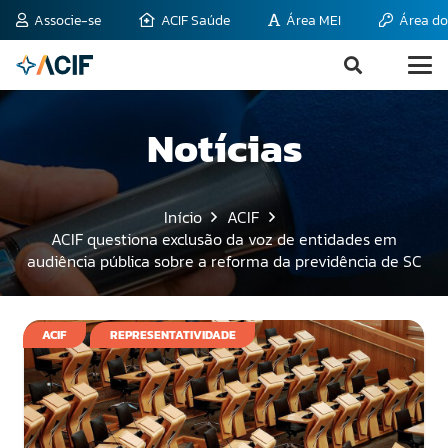
Associe-se
ACIF Saúde
Área MEI
Área do
Notícias
Início
ACIF
ACIF questiona exclusão da voz de entidades em
audiência pública sobre a reforma da previdência de SC
ACIF
REPRESENTATIVIDADE