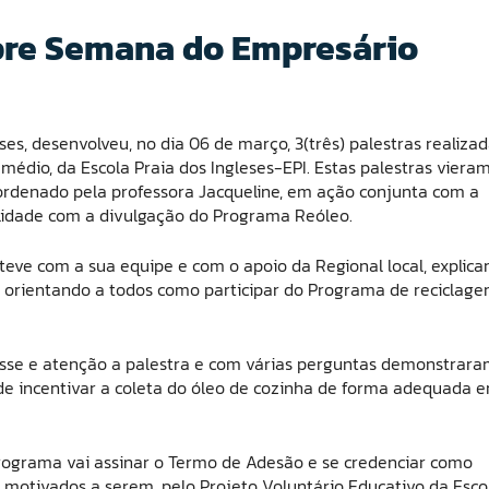
bre Semana do Empresário
s, desenvolveu, no dia 06 de março, 3(três) palestras realiza
médio, da Escola Praia dos Ingleses-EPI. Estas palestras viera
oordenado pela professora Jacqueline, em ação conjunta com a
ilidade com a divulgação do Programa Reóleo.
eve com a sua equipe e com o apoio da Regional local, explica
e orientando a todos como participar do Programa de reciclag
esse e atenção a palestra e com várias perguntas demonstrar
de incentivar a coleta do óleo de cozinha de forma adequada 
rograma vai assinar o Termo de Adesão e se credenciar como
 motivados a serem, pelo Projeto Voluntário Educativo da Esco