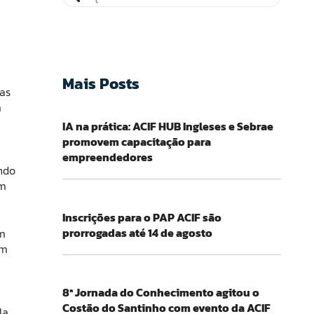
Mais Posts
das
m
IA na prática: ACIF HUB Ingleses e Sebrae
promovem capacitação para
empreendedores
ndo
em
Inscrições para o PAP ACIF são
prorrogadas até 14 de agosto
am
em
8ª Jornada do Conhecimento agitou o
Costão do Santinho com evento da ACIF
la,