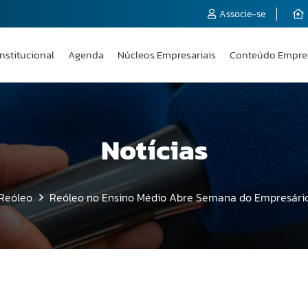
Associe-se
Institucional
Agenda
Núcleos Empresariais
Conteúdo Empre
Notícias
Reóleo
Reóleo no Ensino Médio Abre Semana do Empresário