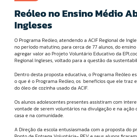
Reóleo no Ensino Médio A
Ingleses
O Programa Reóleo, atendendo a ACIF Regional de Inglese
no período matutino, para cerca de 77 alunos, do ensino 
agregar valor ao Projeto Voluntário Educativo da EPI,c
Regional Ingleses, voltado para a questão da sustentab
Dentro desta proposta educativa, o Programa Reóleo est
o que é o Programa Reóleo, os benefícios que ele traz 
do óleo de cozinha usado da ACIF.
Os alunos adolescentes presentes assistiram com inter
vontade de serem voluntários na divulgação e na ação 
casa e na comunidade.
A Direção da escola entusiasmada com a proposta do p
Ponto de Entrega Voluntária- PEV e seus alunos ficaram