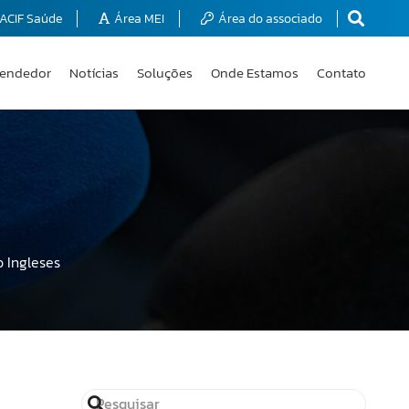
ACIF Saúde
Área MEI
Área do associado
endedor
Notícias
Soluções
Onde Estamos
Contato
 Ingleses