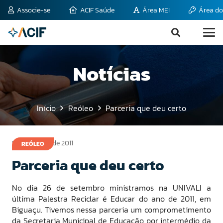
Associe-se
ACIF Saúde
Área MEI
Área do
Notícias
Início
Reóleo
Parceria que deu certo
5 de outubro de 2011
REÓLEO
Parceria que deu certo
No dia 26 de setembro ministramos na UNIVALI a
última Palestra Reciclar é Educar do ano de 2011, em
Biguaçu. Tivemos nessa parceria um comprometimento
da Secretaria Municipal de Educação por intermédio da