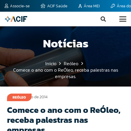
Associe-se
ACIF Saúde
Área MEI
Área do
Notícias
Início
Reóleo
Comece o ano com o ReÓleo, receba palestras nas
empresas.
28 de fevereiro de 2014
REÓLEO
Comece o ano com o ReÓleo,
receba palestras nas
empresas.