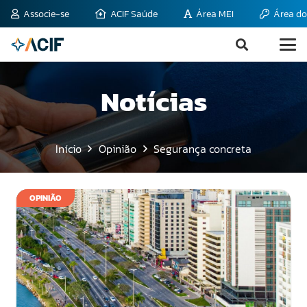
Associe-se
ACIF Saúde
Área MEI
Área do
Notícias
Início
Opinião
Segurança concreta
OPINIÃO