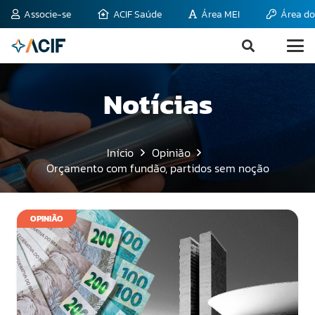
Associe-se
ACIF Saúde
Área MEI
Área do
Notícias
Início
Opinião
Orçamento com fundão, partidos sem noção
OPINIÃO