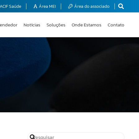
ACIF Saúde
Área MEI
Área do associado
endedor
Notícias
Soluções
Onde Estamos
Contato