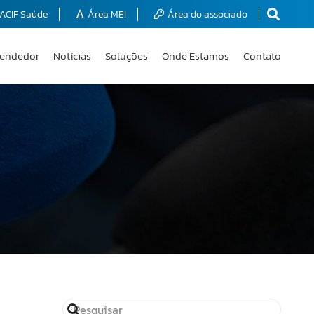
ACIF Saúde
Área MEI
Área do associado
endedor
Notícias
Soluções
Onde Estamos
Contato