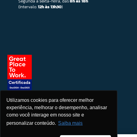
Segunda a sexta-feira, das
8h às 18h
(Intervalo:
12h às 13h30
)
Utilizamos cookies para oferecer melhor
Seja um patrocinador
experiência, melhorar o desempenho, analisar
como você interage em nosso site e
personalizar conteúdo.
Saiba mais