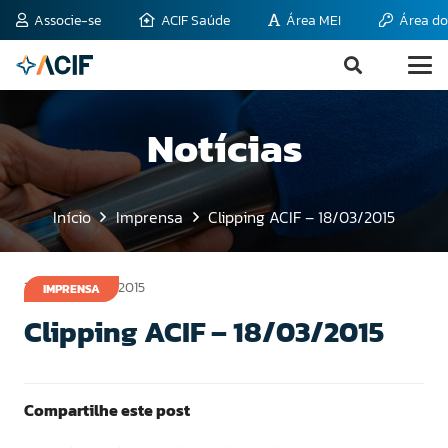
Associe-se
ACIF Saúde
Área MEI
Área do
Notícias
Início
Imprensa
Clipping ACIF – 18/03/2015
18 de março de 2015
IMPRENSA
Clipping ACIF – 18/03/2015
Compartilhe este post