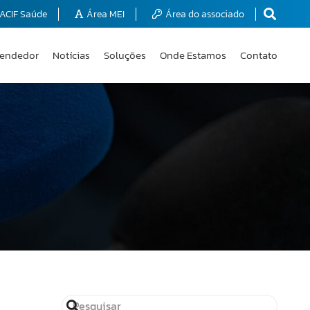
ACIF Saúde
Área MEI
Área do associado
endedor
Notícias
Soluções
Onde Estamos
Contato