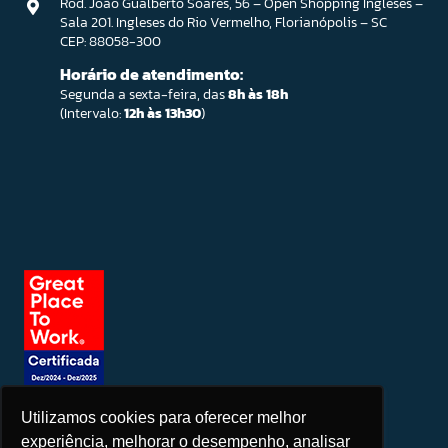
Rod. João Gualberto Soares, 56 – Open Shopping Ingleses –
Sala 201. Ingleses do Rio Vermelho, Florianópolis – SC
CEP: 88058-300
Horário de atendimento:
Segunda a sexta-feira, das
8h às 18h
(Intervalo:
12h às 13h30
)
Utilizamos cookies para oferecer melhor
Seja um patrocinador
experiência, melhorar o desempenho, analisar