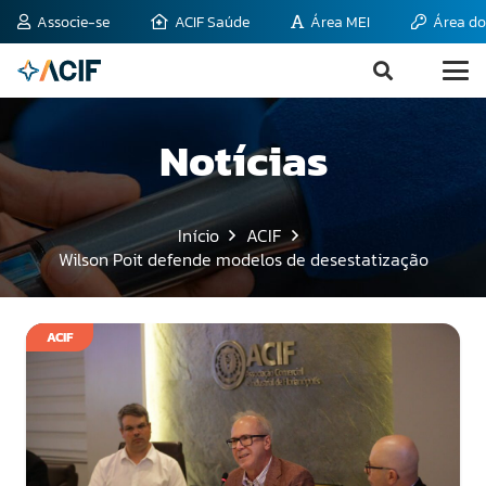
Associe-se
ACIF Saúde
Área MEI
Área do
Notícias
Início
ACIF
Wilson Poit defende modelos de desestatização
ACIF