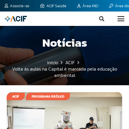
Associe-se
ACIF Saúde
Área MEI
Área do
Notícias
Início
ACIF
Volta às aulas na Capital é marcada pela educação
ambiental
ACIF
PROGRAMA REÓLEO