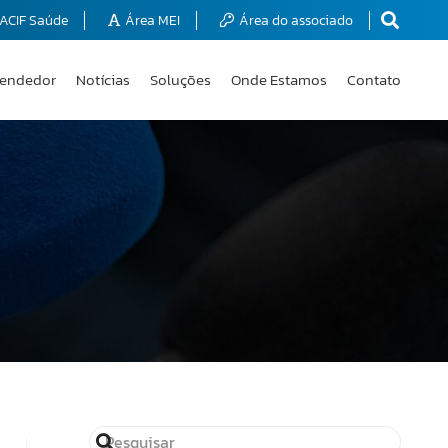
ACIF Saúde
Área MEI
Área do associado
endedor
Notícias
Soluções
Onde Estamos
Contato