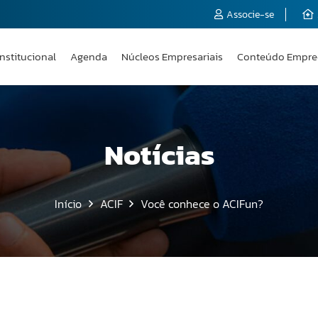
Associe-se
Institucional
Agenda
Núcleos Empresariais
Conteúdo Empre
Notícias
Início
ACIF
Você conhece o ACIFun?