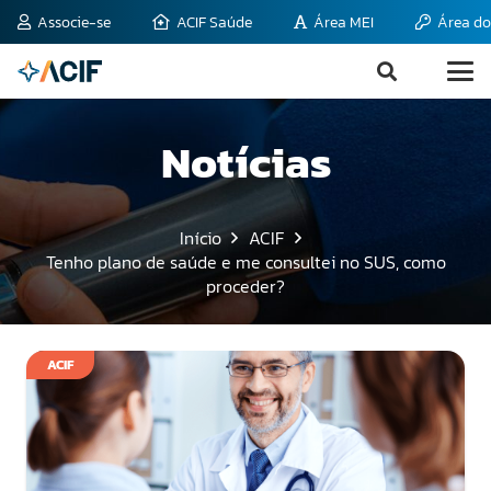
Associe-se
ACIF Saúde
Área MEI
Área do
Notícias
Início
ACIF
Tenho plano de saúde e me consultei no SUS, como
proceder?
ACIF