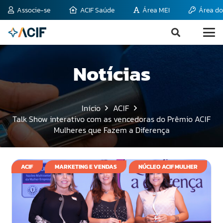
Associe-se
ACIF Saúde
Área MEI
Área do
Notícias
Início
ACIF
Talk Show interativo com as vencedoras do Prêmio ACIF
Mulheres que Fazem a Diferença
ACIF
MARKETING E VENDAS
NÚCLEO ACIF MULHER