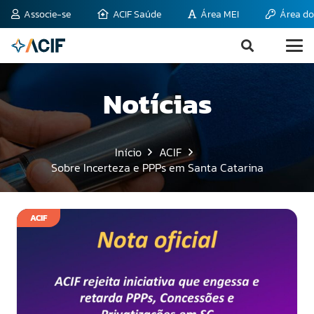
Associe-se
ACIF Saúde
Área MEI
Área do
Notícias
Início
ACIF
Sobre Incerteza e PPPs em Santa Catarina
ACIF