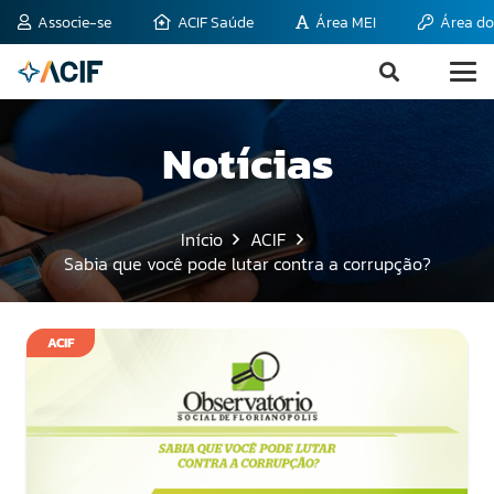
Associe-se
ACIF Saúde
Área MEI
Área do
Notícias
Início
ACIF
Sabia que você pode lutar contra a corrupção?
ACIF