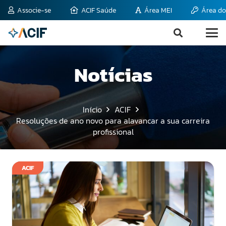
Associe-se
ACIF Saúde
Área MEI
Área do
Notícias
Início
ACIF
Resoluções de ano novo para alavancar a sua carreira
profissional
ACIF