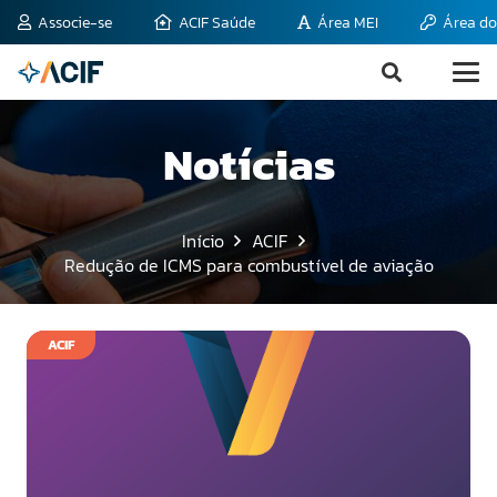
Associe-se
ACIF Saúde
Área MEI
Área do
Notícias
Início
ACIF
Redução de ICMS para combustível de aviação
ACIF