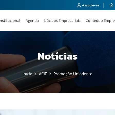
Associe-se
Institucional
Agenda
Núcleos Empresariais
Conteúdo Empre
Notícias
Início
ACIF
Promoção Uniodonto