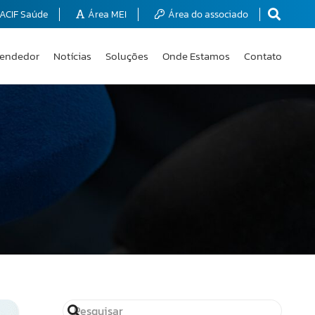
ACIF Saúde
Área MEI
Área do associado
endedor
Notícias
Soluções
Onde Estamos
Contato