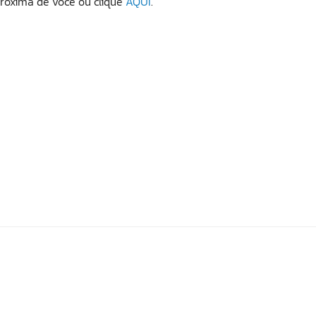
róxima de você ou clique
AQUI
.