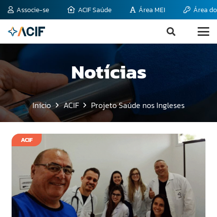
Associe-se
ACIF Saúde
Área MEI
Área do
Notícias
Início
ACIF
Projeto Saúde nos Ingleses
ACIF