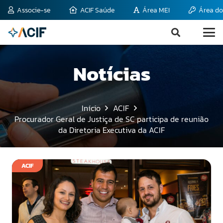
Associe-se
ACIF Saúde
Área MEI
Área do
Notícias
Início
ACIF
Procurador Geral de Justiça de SC participa de reunião
da Diretoria Executiva da ACIF
ACIF