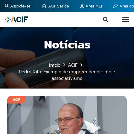
Associe-se
ACIF Saúde
Área MEI
Área do
Notícias
Início
ACIF
Pedro Rita: Exemplo de empreendedorismo e
associativismo
ACIF